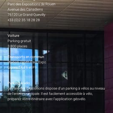
Parc des Expositions de Rouen
Avenue des Canadiens
76120 Le Grand Quevilly
+33 (0)2 35 18 28 28
Voiture
Parking gratuit
3 800 places
Transports en commun
Station Zenith Parc Expo
Lignes T4, F6 et F9
Parking à vélo
Le Parc des Expositions dispose d’un parking à vélos au niveau
de l’entrée principale. Il est facilement accessible à vélo,
préparez votre itinéraire avec l’application géovélo.