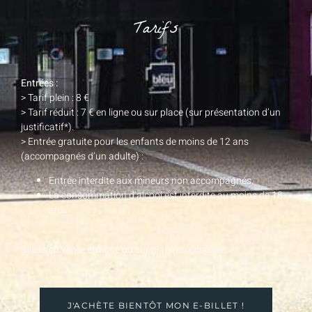
Tarifs
Entrées :
> Tarif plein : 8 €
> Tarif réduit : 7 € en ligne ou sur place (sur présentation d’un
justificatif*).
> Entrée gratuite pour les enfants de moins de 12 ans
(accompagnés d’un adulte) :
Entrée interdite aux mineurs non accompagnés,
La consommation d’alcool est interdite au moins de 18
ans.
Billets en vente en ligne ou sur place aux caisses.
J'ACHÈTE BIENTÔT MON E-BILLET !