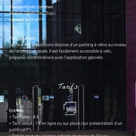
Transports en commun
Station Zenith Parc Expo
Lignes T4, F6 et F9
Parking à vélo
Le Parc des Expositions dispose d’un parking à vélos au niveau
de l’entrée principale. Il est facilement accessible à vélo,
préparez votre itinéraire avec l’application géovélo.
Tarifs
Entrées :
> Tarif plein : 8 €
> Tarif réduit : 7 € en ligne ou sur place (sur présentation d’un
justificatif*).