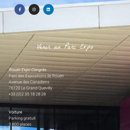
Venir au Parc Expo
Rouen Expo Congrès
Parc des Expositions de Rouen
Avenue des Canadiens
76120 Le Grand Quevilly
+33 (0)2 35 18 28 28
Voiture
Parking gratuit
3 800 places