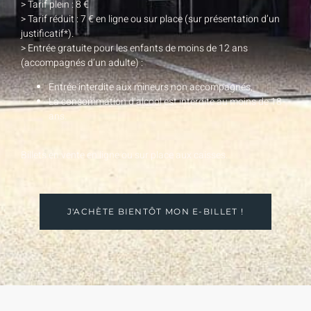
> Tarif plein : 8 €
> Tarif réduit : 7 € en ligne ou sur place (sur présentation d’un
justificatif*).
> Entrée gratuite pour les enfants de moins de 12 ans
(accompagnés d’un adulte) :
Entrée interdite aux mineurs non accompagnés,
La consommation d’alcool est interdite au moins de 18
ans.
Billets en vente en ligne ou sur place aux caisses.
J'ACHÈTE BIENTÔT MON E-BILLET !