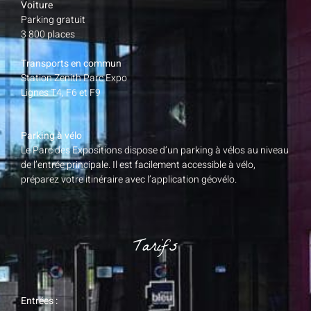
Voiture
Parking gratuit
3 800 places
Transports en commun
Station Zenith Parc Expo
Lignes T4, F6 et F9
Parking à vélo
Le Parc des Expositions dispose d’un parking à vélos au niveau
de l’entrée principale. Il est facilement accessible à vélo,
préparez votre itinéraire avec l’application géovélo.
Tarifs
Entrées :