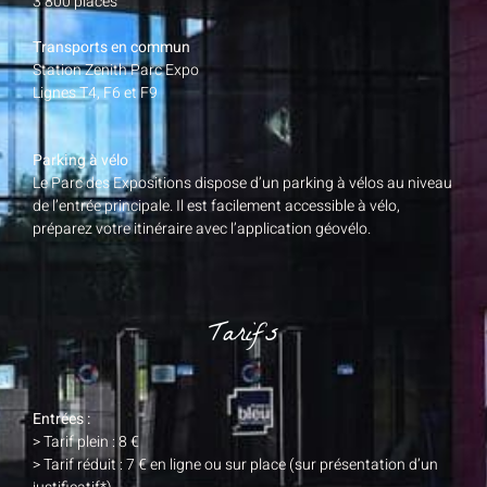
3 800 places
Transports en commun
Station Zenith Parc Expo
Lignes T4, F6 et F9
Parking à vélo
Le Parc des Expositions dispose d’un parking à vélos au niveau
de l’entrée principale. Il est facilement accessible à vélo,
préparez votre itinéraire avec l’application géovélo.
Tarifs
Entrées :
> Tarif plein : 8 €
> Tarif réduit : 7 € en ligne ou sur place (sur présentation d’un