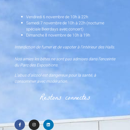
Vendredi 6 novembre de 10h à 22h
Samedi 7 novembre de 10h à 22h (nocturne
spéciale Beerdays avec concert)
Dimanche 8 novembre de 10h à 19h
Interdiction de fumer et de vapoter à l’intérieur des Halls.
Nos amies les bêtes ne sont pas admises dans l’enceinte
du Parc des Expositions.
L’abus d’alcool est dangereux pour la santé, à
consommer avec modération.
Restons connectés