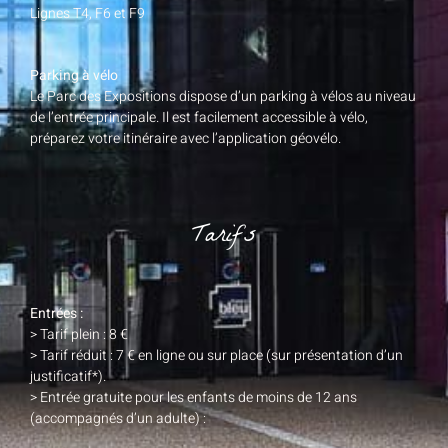
Lignes T4, F6 et F9
Parking à vélo
Le Parc des Expositions dispose d’un parking à vélos au niveau
de l’entrée principale. Il est facilement accessible à vélo,
préparez votre itinéraire avec l’application géovélo.
Tarifs
Entrées :
> Tarif plein : 8 €
> Tarif réduit : 7 € en ligne ou sur place (sur présentation d’un
justificatif*).
> Entrée gratuite pour les enfants de moins de 12 ans
(accompagnés d’un adulte) :