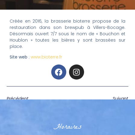
Créée en 2016, la brasserie bioterre propose de la
restauration dans son brewpub à Villers-Bocage.
Désormais ouvert 7/7 sous le nom de « Bouchon et
Houblon » toutes les bières y sont brassées sur
place.
Site web
:
www.bioterre.fr
Précédent
Suivant
Horaires